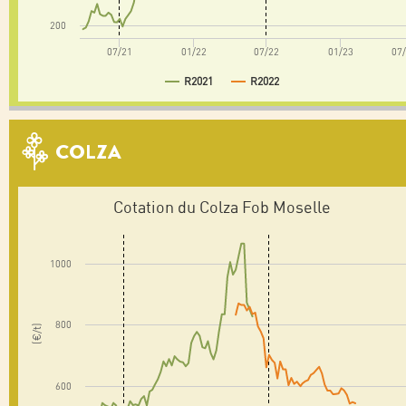
200
07/21
01/22
07/22
01/23
07
R2021
R2022
COLZA
Cotation du Colza Fob Moselle
1000
800
(€/t)
600