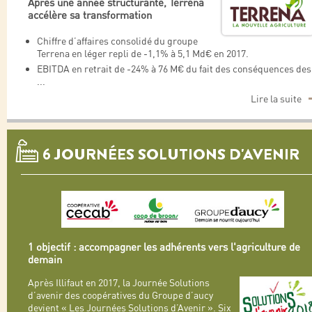
Après une année structurante, Terrena
accélère sa transformation
Chiffre d’affaires consolidé du groupe
Terrena en léger repli de -1,1% à 5,1 Md€ en 2017.
EBITDA en retrait de -24% à 76 M€ du fait des conséquences des
...
Lire la suite
6 JOURNÉES SOLUTIONS D'AVENIR
1 objectif : accompagner les adhérents vers l'agriculture de
demain
Après Illifaut en 2017, la Journée Solutions
d’avenir des coopératives du Groupe d’aucy
devient « Les Journées Solutions d’Avenir ». Six