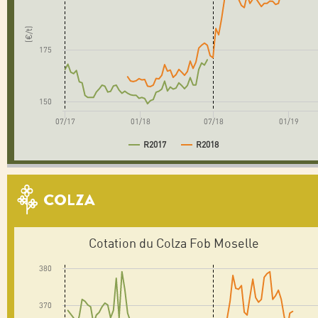
(€/t)
175
150
07/17
01/18
07/18
01/19
R2017
R2018
COLZA
Cotation du Colza Fob Moselle
380
370