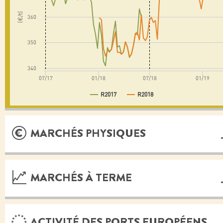
(€/t)
360
350
340
07/17
01/18
07/18
01/19
R2017
R2018
MARCHÉS PHYSIQUES
MARCHÉS À TERME
ACTIVITÉ DES PORTS EUROPÉENS