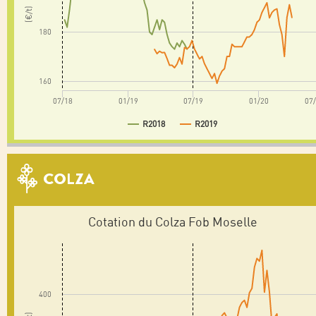
(€/t)
180
160
07/18
01/19
07/19
01/20
07
R2018
R2019
COLZA
Cotation du Colza Fob Moselle
400