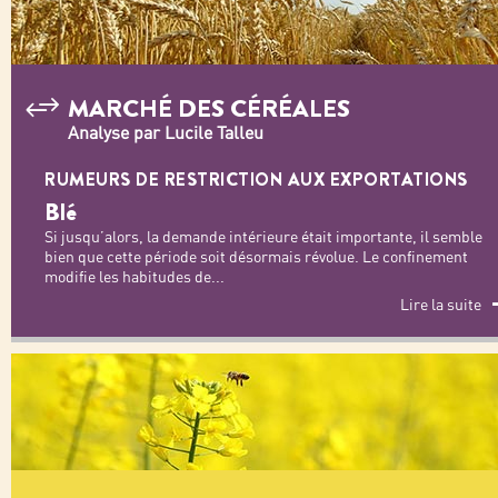
MARCHÉ DES CÉRÉALES
Analyse par Lucile Talleu
RUMEURS DE RESTRICTION AUX EXPORTATIONS
Blé
Si jusqu’alors, la demande intérieure était importante, il semble
bien que cette période soit désormais révolue. Le confinement
modifie les habitudes de
...
Lire la suite