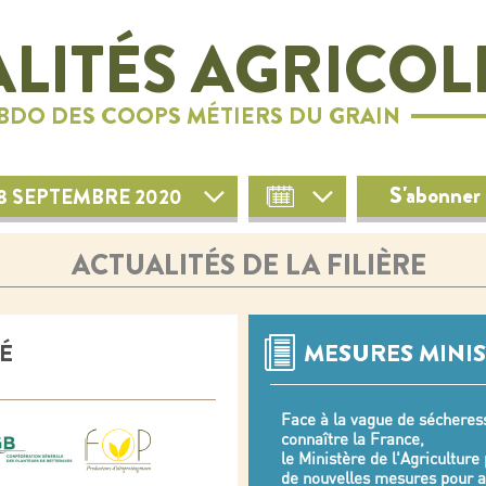
LITÉS AGRICOL
EBDO DES COOPS MÉTIERS DU GRAIN
S'abonner 
18 SEPTEMBRE 2020
ACTUALITÉS DE LA FILIÈRE
É
MESURES MINIS
Face à la vague de sécheres
connaître la France,
le Ministère de l'Agriculture
de nouvelles mesures pour