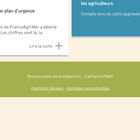
les agriculteurs
n plan d’urgence
Compte tenu de cette aggravati
es de FranceAgriMer a dévoilé
Les chiffres sont là, la
Lire la suite
Responsable de la rédaction : Catherine Matt
mentions légales
-
données personnelles